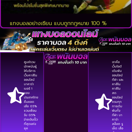
แทงบอลอย่างเซียน แบบถูกกฎหมาย 100 %
ศูนย์รวม
เราคือ
นักพนันผู้
เว็บไซต์
ให้บริการ
เดิมพัน
เว็บคาสิโน
ออนไลน์
ออนไลน์
กีฬา และ
บาคาร่า
คาสิโน
เบอร์ 1
คาสิโน
ของ
สด
ประเทศไทย
ออนไลน์
คืนยอด
ครบทุก
เสีย 0.5%
การเดิม
ชวนเพื่อน
พันทั้ง
รับ 0.5%
กีฬา บา
จ่ายเงินเร็ว
คาร่า
ที่สุดแห่ง
สล็อต รู
ยุค
เล็ต เสือ