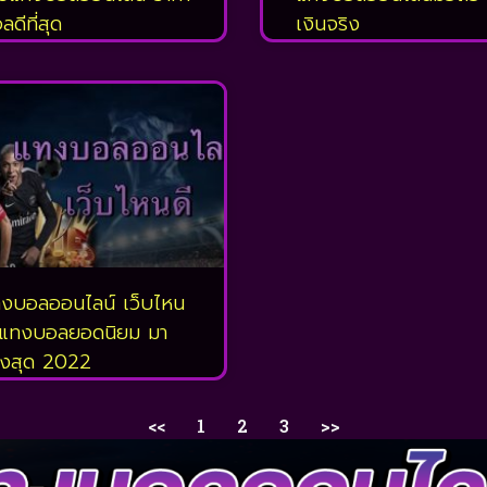
ลดีที่สุด
เงินจริง
งบอลออนไลน์ เว็บไหน
 แทงบอลยอดนิยม มา
งสุด 2022
<<
1
2
3
>>