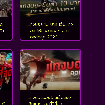
ิด
แทงบอล 10 บาท เว็บแทง
นัส
บอล ให้คู่บอลเยอะ ราคา
บอลดีที่สุด 2022
แทงบอลออนไลน์เว็บตรง
ได้
เว็บแทงบอลที่ดีที่สุด