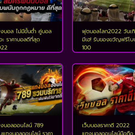
งบอล ไม่มีขั้นต่ำ คู่บอล
ฟุตบอลโลก2022 วันเก
อะ ราคาบอลดีที่สุด
มีเฮ! รับของขวัญฟรีโบ
022
100
งบอลออนไลน์ 789
เว็บบอลราคาดี 2022
็บแทงบอลออนไลน์ ราคา
แทงบอลออนไลน์มือถือ 