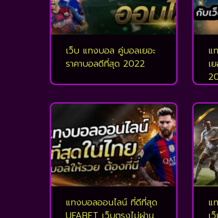
เว็บ แทงบอล คู่บอลเยอะ
แท
ราคาบอลดีที่สุด 2022
เย
2
แทงบอลออนไลน์ ที่ดีที่สุด
แท
UFABET เว็บตรงไม่ผ่าน
เว