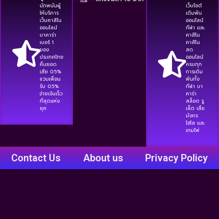
นักพนันผู้
เว็บไซต์
ให้บริการ
เดิมพัน
เว็บคาสิโน
ออนไลน์
ออนไลน์
กีฬา และ
บาคาร่า
คาสิโน
เบอร์ 1
คาสิโน
ของ
สด
ประเทศไทย
ออนไลน์
คืนยอด
ครบทุก
เสีย 0.5%
การเดิม
ชวนเพื่อน
พันทั้ง
รับ 0.5%
กีฬา บา
จ่ายเงินเร็ว
คาร่า
ที่สุดแห่ง
สล็อต รู
ยุค
เล็ต เสือ
มังกร
ไฮโล และ
เกมไพ่
Contact Us
About us
Privacy Policy