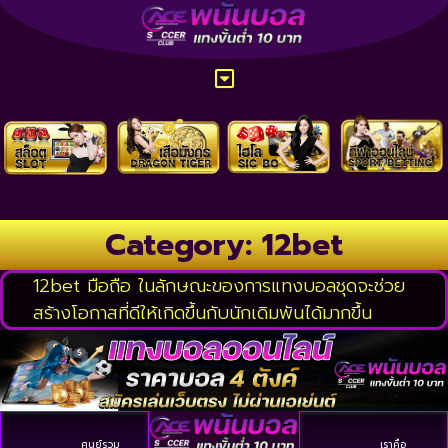
Category: 12bet
12bet มือถือ ในลักษณะของการแทงบอลชุดจะช่วย
สร้างโอกาสที่ดีให้เกิดขึ้นกับนักเดิมพันได้มากขึ้น
ศูนย์รวม
เราคือ