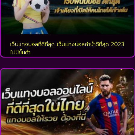
เว็บแทงบอลที่ดีที่สุด เว็บแทงบอลค่าน้ำดีที่สุด 2023
ไม่มีขั้นต่ำ