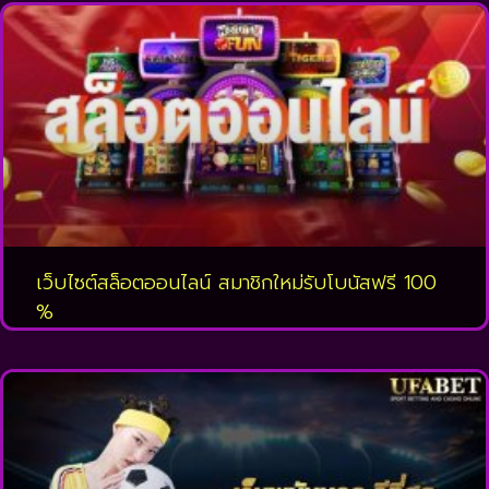
เว็บไซต์สล็อตออนไลน์ สมาชิกใหม่รับโบนัสฟรี 100
%