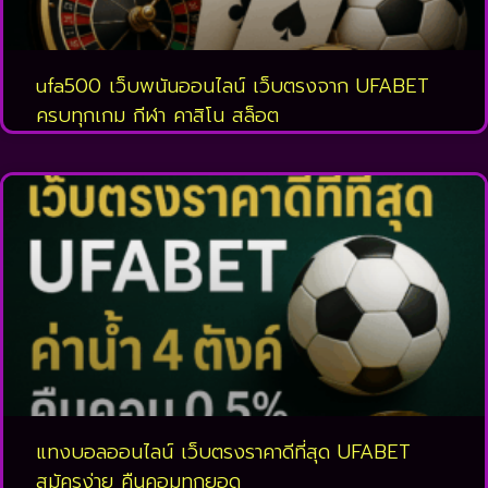
ufa500 เว็บพนันออนไลน์ เว็บตรงจาก UFABET
ครบทุกเกม กีฬา คาสิโน สล็อต
แทงบอลออนไลน์ เว็บตรงราคาดีที่สุด UFABET
สมัครง่าย คืนคอมทุกยอด