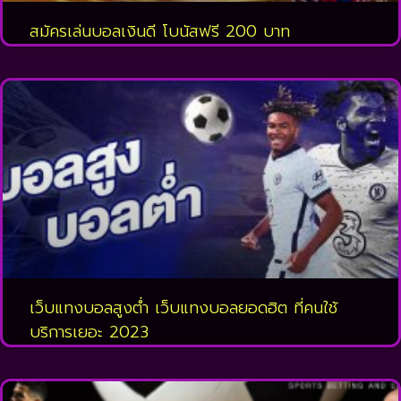
สมัครเล่นบอลเงินดี โบนัสฟรี 200 บาท
เว็บแทงบอลสูงต่ำ เว็บแทงบอลยอดฮิต ที่คนใช้
บริการเยอะ 2023