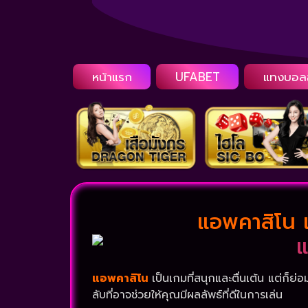
หน้าแรก
UFABET
แทงบอลอ
แอพคาสิโน เ
แอพคาสิโน
เป็นเกมที่สนุกและตื่นเต้น แต่ก็ย่
ลับที่อาจช่วยให้คุณมีผลลัพธ์ที่ดีในการเล่น