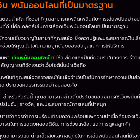
เว็บ พนันออนไลนที่เป็นมาตรฐาน
ั้นตอนสำคัญที่ช่วยให้คุณสามารถเพลิดเพลินกับการเล่นพนันอย่าง
นที่ดี นี่คือเคล็ดลับในการเลือกเว็บพนันออนไลนที่เป็นมาตรฐาน:
มีความเชี่ยวชาญในสาขาที่คุณสนใจ ยิ่งความรู้และประสบการณ์ในเรื
จะช่วยให้คุณมั่นใจในความถูกต้องของข้อมูลและการให้บริการ
ค้นหา
เว็บพนันออนไลน์
ที่มีชื่อเสียงและเป็นที่ยอมรับในวงการ รีวิ
นสัญญาณที่ชัดเจนว่าเว็บไซต์นั้นน่าเชื่อถือ
บพนันที่คุณสนใจตรวจสอบให้แน่ใจว่าเว็บไซต์มีการรักษาความเป็นส่ว
วัลและประมวลผลธุรกรรมอย่างปลอดภัย
: สำหรับหัวข้อนี้ คุณสามารถกล่าวถึงประโยชน์ของการใช้เว็บพนันที่น
รโมชั่น, รางวัล, และประสบการณ์การเล่นที่น่าสนุก
ายว่าควรทำการเปรียบเทียบความพร้อมและความน่าเชื่อถือของเว็
ารถในการแสดงผลออดิชัน, การช่วยเหลือ, และการดูแลลูกค้า
้ คุณสามารถแนะนำเคล็ดลับและกลยุทธ์ในการเล่นพนันออนไลนที่มีโอ