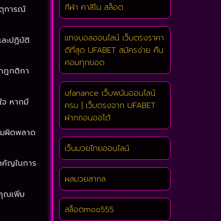
กีฬา คาสิโน สล็อต
หตุการณ์
แทงบอลออนไลน์ เว็บตรงราคา
ละปฏิบัติ
ดีที่สุด UFABET สมัครง่าย คืน
คอมทุกยอด
ในกฎกติกา
ufanance เว็บพนันออนไลน์
นใจ หากมี
ครบ | เว็บตรงจาก UFABET
ฝากถอนออโต้
วามผิดพลาด
เว็บมวยไทยออนไลน์
มสำคัญในการ
ผลมวยสากล
ุณเพิ่ม
สล็อตmoo555