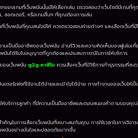
องเกมที่เว็บพนันนั้นมีให้เลือกเล่น ตรวจสอบว่าเว็บไซต์มีเกมที่
น, ลอตเตอรี, หรือเกมอื่นๆ ที่คุณต้องการเล่น
ที่เว็บพนันที่คุณสนใจมีให้ ควรตรวจสอบค่ายต่างๆ และเลือกเว็บที่มีโป
ามเป็นมืออาชีพของเว็บพนัน อ่านรีวิวและความคิดเห็นของผู้เล่นเกี่
็บพนันได้รับใบอนุญาตที่ถูกต้องและประสบการณ์ในการให้บริการ
นของเว็บพนัน
g2g คาสิโน
ควรเลือกเว็บที่มีวิธีการทำธุรกรรมที่ส
นเตอร์เฟซที่ใช้งานได้ง่ายและเข้าใจได้ง่าย การทำงานของเว็บให้เ
ให้บริการลูกค้า ที่มีความเป็นมืออาชีพและตอบสนองคำถามของคุณ
สำคัญในการเลือกเว็บพนันที่เหมาะสมกับคุณ การใช้เวลาในการวิจาร
่นพนันอย่างมั่นใจและปลอดภัยมากขึ้น