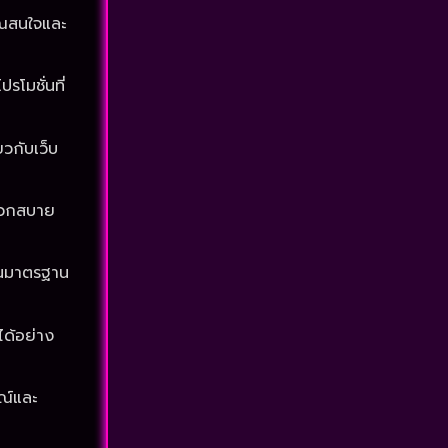
คุณสนใจและ
รโมชั่นที่
ยวกับเว็บ
ะดวกสบาย
ป็นมาตรฐาน
ได้อย่าง
ณ์และ