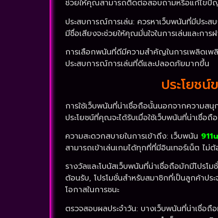
ช่วยให้คุณสามารถติดต่อสอบถามหรือแก้ไขปัญหา
ประสบการณ์การเล่น: ควรหาเว็บพนันที่มีประสบก
มีชื่อเสียงจะช่วยให้คุณมั่นใจในการเล่นและกา
การเลือกพนันที่ดีมีความสำคัญในการเพลิดเพลิน
ประสบการณ์การเล่นที่ดีและปลอดภัยมากขึ้น
ประโยชน์ขอ
การใช้เว็บพนันที่น่าเชื่อถือนั้นนอกจากความสนุ
ประโยชน์ที่คุณจะได้รับเมื่อใช้เว็บพนันที่น่าเชื่อถือ
ความสะดวกสบายในการเข้าถึง: เว็บพนัน
911
สามารถเข้าเล่นเกมได้ทุกที่ที่มีอินเทอร์เน็ต ไ
รางวัลและโบนัสเว็บพนันที่น่าเชื่อถือมักมีโปรโม
ต้อนรับ, โปรโมชั่นสำหรับสมาชิกที่เป็นลูกค้าปร
โอกาสในการชนะ
ตรวจสอบผลประจำวัน: บางเว็บพนันที่น่าเชื่อถื