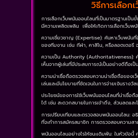
วิธีการเลือก
การเลือกเว็บพนันออนไลนที่เป็นมาตรฐานเป็นข
มีความเพลิดเพลิน เพื่อให้เกิดการเลือกเว็บพนั
ความเชี่ยวชาญ (Expertise): ค้นหาเว็บพนันที่
ของทีมงาน เช่น กีฬา, คาสิโน, หรือลอตเตอรี 
ความเป็น Authority (Authoritativeness): 
เห็นจากผู้เล่นที่มีประสบการณ์เป็นอย่างดีถือเป็
ความน่าเชื่อถือตรวจสอบความน่าเชื่อถือของเว็
เล่นและมีนโยบายที่ชัดเจนในการจ่ายเงินราง
ประโยชน์ของการใช้เว็บพนันออนไลนที่น่าเชื่อถือ
ได้ เช่น สะดวกสบายในการเข้าถึง, ส่วนลดและโป
การเปรียบเทียบและตรวจสอบพนันออนไลน: อธิบ
ที่จะทำการสมัครสมาชิก การตรวจสอบความสาม
พนันออนไลนอย่างไรให้ชนะเดิมพัน: ในหัวข้อนี