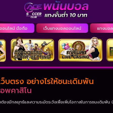
อนไลน์ มือถือ
เว็บแทงบอลออนไลน์
แทงบอล
ว็บตรง อย่างไรให้ชนะเดิมพัน
อมต้องมีกลยุทธ์และความระมัดระวังเพื่อเพิ่มโอกาสในการชนะเดิมพัน นี