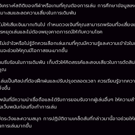
วิเคราะห์สถิติของกีฬาหรือเกมที่คุณต้องการเล่น การศึกษาข้อมูลเ
เหมาะสมและลดความเสี่ยงในการเดิมพัน
ม่ให้เสียเงินมากเกินไป กำหนดวงเงินที่คุณสามารถพร้อมที่จะเสี่ยงแ
วรหยุดเล่นและไม่ต้องพยุงคาดการณ์ให้กับความโชค
ไม่เข้าใจหรือไม่รู้จักควรเลือกเล่นเกมที่คุณมีความรู้และความเข้าใจ
มจะช่วยให้คุณมีโอกาสชนะมากขึ้น
วามรีบร้อนในการเดิมพัน เก็บตัวให้คิดสรรค์และสงบเสียวในการตัดสิ
คุณ
เล่นเป็นศิลปะที่ต้องฝึกฝนและปรับปรุงตลอดเวลา ควรเรียนรู้จากค
งขึ้น
็บพนันที่มีความน่าเชื่อถือและได้รับการยอมรับจากผู้เล่นอื่นๆ ให้ควา
ว็บพนันก่อนที่จะทำการเล่น
ดระวังและความสนุก การปฏิบัติตามเคล็ดลับที่กล่าวมานี้อาจช่วยให้ค
การเล่นมากขึ้น