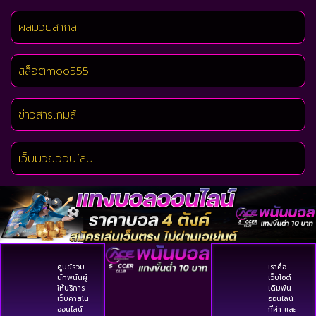
ผลมวยสากล
สล็อตmoo555
ข่าวสารเกมส์
เว็บมวยออนไลน์
ศูนย์รวม
เราคือ
นักพนันผู้
เว็บไซต์
ให้บริการ
เดิมพัน
เว็บคาสิโน
ออนไลน์
ออนไลน์
กีฬา และ