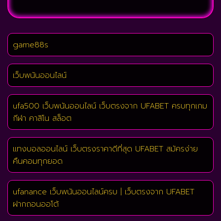
game88s
เว็บพนันออนไลน์
ufa500 เว็บพนันออนไลน์ เว็บตรงจาก UFABET ครบทุกเกม
กีฬา คาสิโน สล็อต
แทงบอลออนไลน์ เว็บตรงราคาดีที่สุด UFABET สมัครง่าย
คืนคอมทุกยอด
ufanance เว็บพนันออนไลน์ครบ | เว็บตรงจาก UFABET
ฝากถอนออโต้