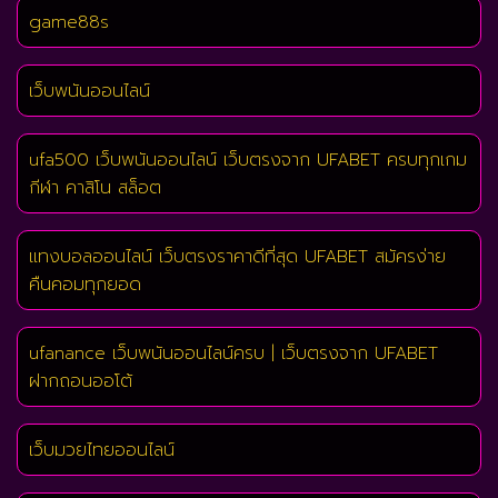
game88s
เว็บพนันออนไลน์
ufa500 เว็บพนันออนไลน์ เว็บตรงจาก UFABET ครบทุกเกม
กีฬา คาสิโน สล็อต
แทงบอลออนไลน์ เว็บตรงราคาดีที่สุด UFABET สมัครง่าย
คืนคอมทุกยอด
ufanance เว็บพนันออนไลน์ครบ | เว็บตรงจาก UFABET
ฝากถอนออโต้
เว็บมวยไทยออนไลน์