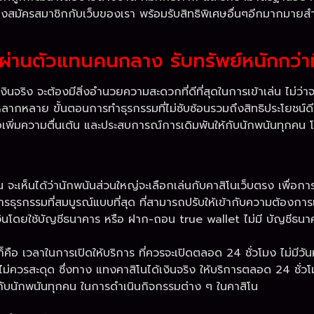
ียงสมัครสมาชิกกับเว็บของเรา พร้อมรับสิทธิพิเศษอื่นๆอีกมากมายส
่ผ่านตัวแทนคนกลาง รับทรัพย์หนักกว่าท
ินจริง จะต้องมีสิ่งอำนวยความสะดวกที่ดีที่สุดในการเข้าเล่น ไม่ว่า
ากหลาย ขั้นตอนการทำธุรกรรมที่ไม่ซับซ้อนรวมถึงสิทธิประโยชน์ดีๆ
เพื่อเพิ่มความตื่นเต้น และประสบการณ์การเดิมพันให้กับนักพนันทุกคน 
น จะเห็นได้ว่านักพนันส่วนใหญ่จะเลือกเล่นกับคาสิโนเว็บตรง เพื่อก
ารธุรกรรมที่สมบูรณ์แบบที่สุด ที่สามารถปรับให้เข้ากับความต้องก
ินโดยใช้บัญชีธนาคาร หรือ ฝาก-ถอน true wallet ไม่มี บัญชีธนาค
็คือ เวลาในการเปิดให้บริการ ที่ควรจะเปิดตลอด 24 ชั่วโมง ไม่มีวันห
ไม่ควรสะดุด ซึ่งทาง แทงคาสิโนได้เงินจริง ให้บริการตลอด 24 ชั่วโ
้กับนักพนันทุกคน ในการดำเนินกิจกรรมต่าง ๆ ในคาสิโน