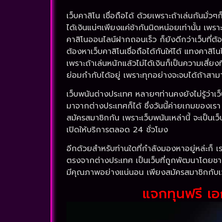
เว็บคาสิโน เชื่อถือได้ ด้วยเพราะถ้าเล่นกันมั่วๆก
ได้เงินแน่ๆเพียงแค่ช้ากันนิดหน่อยเท่านั้น เพรา
คาสิโนออนไลน์ฝากถอนเร็ว ก็ยังดีกว่าเว็บที่ต้อง
ต้องหาเว็บคาสิโนเชื่อถือได้กันให้ได้ แทงคาสิโน
เพราะถ้าเล่นหนักแล้วไม่ได้เงินก็เป็นความเสี่ยงที
ย่อมกำกับได้อยู่ เพราะทุกอย่างจะจบได้ถ้าส
เว็บพนันต่างประเทศ หลายๆท่านคงยังไม่รู้ว่าเว
มาจากต่างประเทศก็ได้ ซึ่งวันนี้ค่ายเกมของเร
สมัครสมาชิกกัน เพราะเว็บพนันเหล่านี้ จะเป็นเ
เปิดให้บริการตลอด 24 ชั่วโมง
อีกด้วยสำหรับท่านใดที่กำลังมองหาอยู่หล่ะก็ เร
ตรงจากต่างประเทศ เป็นเว็บที่ถูกพัฒนาโดยชาว
มีคุณภาพอย่างแน่นอน เพียงสมัครสมาชิกกับเว
แจกทุนฟรี เอก