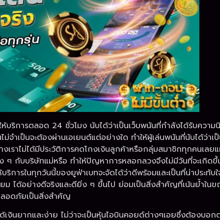
ดให้บริการตลอด 24 ชั่วโมง นับได้ว่าเป็นเว็บพนันที่กำลังได้รับความ
ม่จำเป็นจะต้องผ่านเอเยนต์แต่อย่างใด ทำให้ผู้เล่นพนันที่นับได้ว่าเ
งทางเราไม่ได้มีประวัติการคดโกงเงินลูกค้าหรือกลุ่มสมาชิกทุกคนเลยแ
กับบริษัทแม่หรือ ทำให้ปัญหาการหลอกลวงจึงไม่มีวันที่จะเกิดขึ้น
บริการในทุกวันนี้ของยูฟ่าเบทจะจัดได้ว่าดีพร้อมและเป็นที่น่าประทับ
ม ได้อย่างดีจริงและดียิ่ง ๆ ขึ้นไป ย่อมเป็นสิ่งสำคัญที่เน้นย้ำในข
ลอดภัยเป็นสิ่งสำคัญ
้เงินยากและง่าย ไม่ว่าจะเป็นหุ้นไอบินคอยด์ต่างๆเอยซึ่งต้องบอ