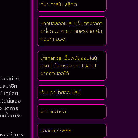
กีฬา คาสิโน สล็อต
แทงบอลออนไลน์ เว็บตรงราคา
ดีที่สุด UFABET สมัครง่าย คืน
คอมทุกยอด
ufanance เว็บพนันออนไลน์
ครบ | เว็บตรงจาก UFABET
ฝากถอนออโต้
นิยมอย่าง
ป็นสมาชิก
เว็บมวยไทยออนไลน์
ม้แต่น้อย
ได้นั่นเอง
ใจ แต่การ
ผลมวยสากล
ณะนี้สมาชิก
สล็อตmoo555
กตรงๆว่าการ