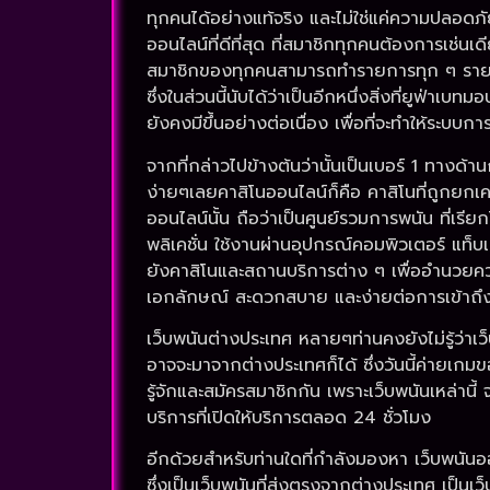
ทุกคนได้อย่างแท้จริง และไม่ใช่แค่ความปลอดภัย
ออนไลน์ที่ดีที่สุด ที่สมาชิกทุกคนต้องการเช่นเ
สมาชิกของทุกคนสามารถทำรายการทุก ๆ รายการ 
ซึ่งในส่วนนี้นับได้ว่าเป็นอีกหนึ่งสิ่งที่ยูฟ่
ยังคงมีขึ้นอย่างต่อเนื่อง เพื่อที่จะทำให้ระ
จากที่กล่าวไปข้างต้นว่านั้นเป็นเบอร์ 1 ทางด
ง่ายๆเลยคาสิโนออนไลน์ก็คือ คาสิโนที่ถูกยกเคร
ออนไลน์นั้น ถือว่าเป็นศูนย์รวมการพนัน ที่เรีย
พลิเคชั่น ใช้งานผ่านอุปกรณ์คอมพิวเตอร์ แท็บ
ยังคาสิโนและสถานบริการต่าง ๆ เพื่ออำนวยควา
เอกลักษณ์ สะดวกสบาย และง่ายต่อการเข้าถึง
เว็บพนันต่างประเทศ หลายๆท่านคงยังไม่รู้ว่าเ
อาจจะมาจากต่างประเทศก็ได้ ซึ่งวันนี้ค่ายเก
รู้จักและสมัครสมาชิกกัน เพราะเว็บพนันเหล่านี
บริการที่เปิดให้บริการตลอด 24 ชั่วโมง
อีกด้วยสำหรับท่านใดที่กำลังมองหา เว็บพนันออ
ซึ่งเป็นเว็บพนันที่ส่งตรงจากต่างประเทศ เป็