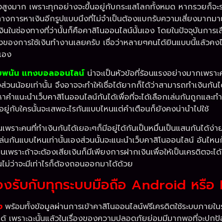
ี่ยงสูงมาก เพราะทุกอย่างจะขึ้นอยู่กับกระแสโลกทั้งหมด หากรวยก็จ
งทางการหาเงินอีกรูปแบบนึงที่ไม่จำเป็นต้องแบกรับความเสี่ยงมากมา
ในช่องทางที่ว่านั้นก็คือคาสิโนออนไลน์นั้นเอง โดยในปัจจุบันการเ
ึ่งของการใช้เงินทำงานเลยครับ เชื่อว่าหลายๆคนได้ยินแบบนี้แล้วคงไม
่เอง
็บพนัน แทงบอลออนไลน์
น่าจะเป็นหัวข้อที่ร้อนแรงอย่างมากเพราะคน
ยงส่วนน้อยเท่านั้น จึงอาจจะทำให้เชื่อได้ยากก็ได้ว่าสามารถทำเงินกันไ
าคำแนะนําเว็บคาสิโนออนไลน์กันได้เพื่อที่จะได้เลือกเล่นกันถูกและท
้นอยู่กับใครนั้นจะเสพอะไรกันแบบไหนแต่คำเตือนก็ยังคงน่านำไปใช้
เล่นเพราะคนที่ทำเงินกันได้เยอะๆก็มีอยู่ได้กันเป็นหมื่นเป็นแสนกันได้ง่า
เล่นกันแบบไหนเท่านั้นเองส่วนนั้นจะแนะนําเว็บคาสิโนออนไลน์ อันไหน
อนเพราะถ้าจะต้องเสียเงินก็มีเพียงการฝากเงินเพื่อให้เป็นเครดิตจะได
หนไม่ว่าจะมีเท่าไรก็ต้องถอนออกมาได้ด้วย
องรับกับทุกระบบมือถือ Android หรือ 
ง
พร้อมทั้งข้อมูลผ่านการเข้าคาสิโนออนไลน์ฟรีเครดิตใช้ระบบภาย
งได้ เพราะฉะนั้นแล้วในเรื่องของความปลอดภัยย่อมมีมากพอที่จะปกป