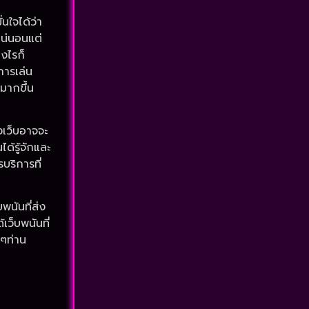
่นใจได้ว่า
งแน่นอนแต่
างไรก็
การเล่น
มมากขึ้น
งเว็บอาจจะ
ด้รู้จักและ
บริการที่
พนันที่ส่ง
ว็บพนันที่
กๆท่าน