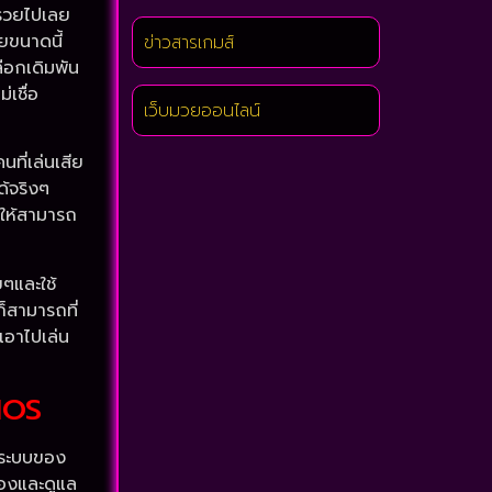
ะรวยไปเลย
ยขนาดนี้
ข่าวสารเกมส์
ลือกเดิมพัน
่เชื่อ
เว็บมวยออนไลน์
ที่เล่นเสีย
ด้จริงๆ
ำให้สามารถ
ยๆและใช้
ก็สามารถที่
้เอาไปเล่น
IOS
ในระบบของ
้องและดูแล