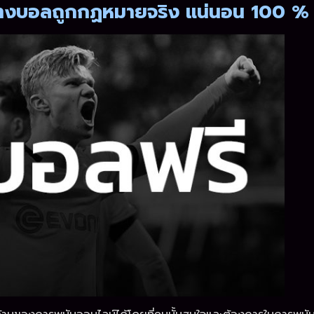
ทงบอลถูกกฏหมายจริง แน่นอน 100 %