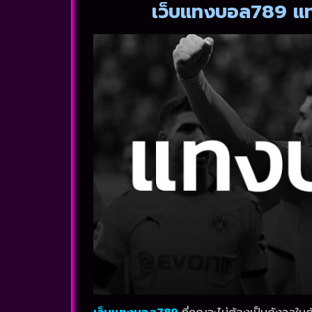
เว็บแทงบอล789 แ