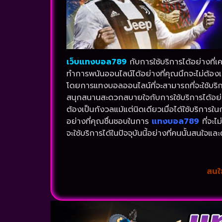
เว็บแทงบอล789
กับการใช้บริการได้อย่างที่
ทำการพนันออนไลน์ได้อย่างที่คุณนึกจะไม่ต้องเป
โดยการแทงบอลออนไลน์ที่จะสามารถที่จะใช้บริกา
สนุกสนานสะดวกสบายใจกับการใช้บริการได้อย่าง
ต้องเป็นกังวลแม้แต่นิดเดียวเมื่อได้ใช้บริการใ
อย่างที่คุณชื่นชอบในการ
แทงบอล789
ที่จะไ
จะใช้บริการได้ในปัจจุบันนี้อย่างที่คนนั้นสนใจ
สนใ