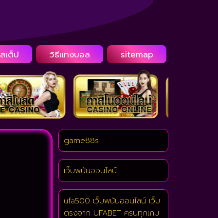
สเต็ป
วิธีแทงบอล
sitemap
game88s
เว็บพนันออนไลน์
ufa500 เว็บพนันออนไลน์ เว็บ
ตรงจาก UFABET ครบทุกเกม