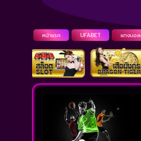
หน้าแรก
UFABET
แทงบอลอ