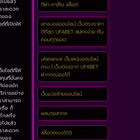
่อไปแล้ว
กีฬา คาสิโน สล็อต
้เราสะดวก
ลกของ
ที่เปิดให้
แทงบอลออนไลน์ เว็บตรงราคา
ดีที่สุด UFABET สมัครง่าย คืน
คอมทุกยอด
ufanance เว็บพนันออนไลน์
ครบ | เว็บตรงจาก UFABET
ไซต์ที่ให้
ฝากถอนออโต้
ุนที่มั่นคง
ค์ของนัก
บริการอย่าง
เว็บมวยไทยออนไลน์
 เราสามารถ
ถือ ก็
ผลมวยสากล
นไกลถึง
่อไปแล้ว
้เราสะดวก
สล็อตmoo555
ลกของ