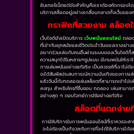
อินเทอร์เน็ตแต่ข้อสำคัญคือเราต้องคัดกรองโดย
บริการสล็อตอยู่อย่างเกลื่อนกลาดทั้งเว็บขอ
กราฟิกที่สวยงาม สล็อตใ
เว็บไซต์ยังเปิดบริการ
เว็บพนันออนไลน์
ตลอดเ
ที่เข้ากับยุคสมัยและชีวิตประจำวันของเราอย่าง
อยากร่วมเล่นกับคนอื่นผ่านระบบของเว็บไซต์ก
ความสนุกได้ในหลายๆรูปแบบ มีเกมพนันให้เราไ
การเล่นพนันอย่างแท้จริง เป็นสวรรค์ที่เราไม่ต
จะได้สัมผัสประสบการณ์ความบันเทิงของการเล่นพ
แล้ววันนี้กับทดลองเล่นสล็อตที่สามารถเข้าไปเล
ลงทุน สำหรับใครที่ชื่นชอบ ทดลอง เล่นสามารถเข้
อย่างสุด ๆ ตอบโจทย์การใช้อย่างแท้จริง
สล็อตที่แตกง่ายที
การใช้บริการในการพนันออนไลน์ที่เราควรจะสามาร
จะไม่ต้องเป็นกังวลกับการที่จะได้ใช้บริการได้อ