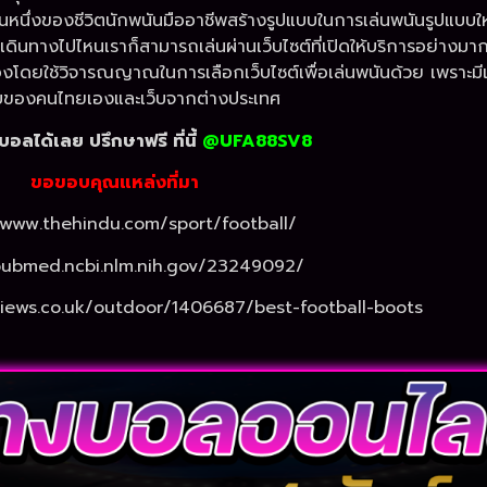
นหนึ่งของชีวิตนักพนันมืออาชีพสร้างรูปแบบในการเล่นพนันรูปแบบใหม
งเดินทางไปไหนเราก็สามารถเล่นผ่านเว็บไซต์ที่เปิดให้บริการอย่างม
งโดยใช้วิจารณญาณในการเลือกเว็บไซต์เพื่อเล่นพนันด้วย เพราะมีเว็
เว็บของคนไทยเองและเว็บจากต่างประเทศ
อลได้เลย ปรึกษาฟรี ที่นี้
@UFA88SV8
ขอขอบคุณแหล่งที่มา
/www.thehindu.com/sport/football/
pubmed.ncbi.nlm.nih.gov/23249092/
iews.co.uk/outdoor/1406687/best-football-boots