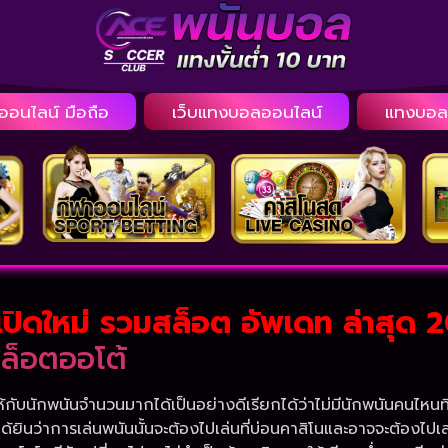
อนไลน์ มือถือ
เว็บแทงบอลออนไลน์
แทงบอล
เปิดใหม่ รวมสล็อต อัพเดท ล่าสุด 
ับนักพนันจำนวนมากได้เป็นอย่างดีเรียกได้ว่าไม่มีนักพนันคนไหนที่ไม
ด้ยินว่าการเล่นพนันนั้นจะต้องไปเล่นที่บ่อนคาสิโนและอาจจะต้องไปเ