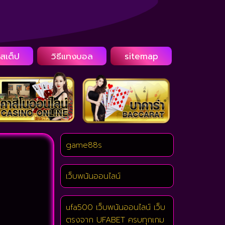
สเต็ป
วิธีแทงบอล
sitemap
game88s
เว็บพนันออนไลน์
ufa500 เว็บพนันออนไลน์ เว็บ
ตรงจาก UFABET ครบทุกเกม