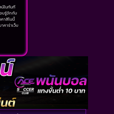
น์ในทันที
บรู้จักกับ
คาสิโนนี้
บาคาร่าเว็บ