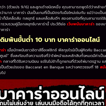
กว่า (ตัวแปร 9/6) และลูกเต๋าชนิดหนึ่ง คุณสามารถพูดได้ว่าคล้าย
ว่ามาก บาคาร่า มันเป็นเกมที่เป็นมิตรกับมือใหม่เช่นกัน แม้ว่าจะเป็นส
าก็มีเคล็ดลับ กลยุทธ์ และเคล็ดลับดีๆ สองสามข้อที่คุณสามารถใช้เพื
ารวบรวมคู่มือกลยุทธ์บาคาร่านี้ ประวัติย่อ
เว็บพนันบาคาร่า
ของบาค
บาคาร่า
เดิมพันขั้นต่ำ 10 บาท บาคาร่าออนไลน์
าร่า
เมื่อนักพนันชาวอิตาลีชื่อเฟลิกซ์ ฟัลกุยไรน์เป็นผู้คิดค้น Bac
ย์” ซึ่งสะท้อนถึงความจริงที่ว่าไพ่หน้าและหลักสิบทั้งหมดมีค่าเป็นศ
า
กลางที่ได้รับความนิยม แต่ในไม่ช้าก็ถูกแทนที่ด้วยไพ่มาตรฐาน แล
 ซึ่งเป็นตัวแปรของ Baccarat en Banque ระหว่างศตวรรษที่ 18
สมั
ยไป