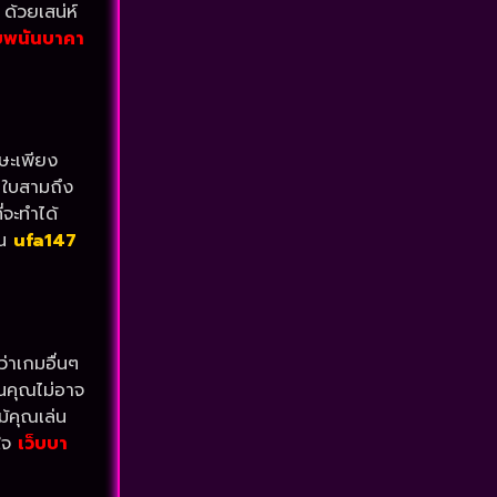
ด้วยเสน่ห์
็บพนันบาคา
กษะเพียง
2 ใบสามถึง
่จะทำได้
ัน
ufa147
ว่าเกมอื่นๆ
้นคุณไม่อาจ
ม้คุณเล่น
าใจ
เว็บบา