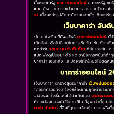
ทั้งหมดในรัฐ
บาคาร่าออนไลน์
ของสหรัฐอเมริก
แบบยุโรปและความเย้ายวนและความเย้ายวนใจท
ร่า
เบื้องหลังรูปลักษณ์ภายนอกที่ดูแข็งแกร่ง
เว็บบาคาร่า อันด
กับเกมไพ่ดีๆ ที่มีผลลัพธ์
บาคาร่าออนไลน์
ที่เ
เล็กน้อยหรือไม่มีเลยในการเริ่มต้น เช่นเดียว
หกสำรับ
เว็บบาคาร่า อันดับ1
ที่สับรวมกันและวา
แม้จะฟังดูเป็นอย่างไร แต่เจ้ามือการพนันก็ทำ
บาคาร่า เอนหลัง และปล่อยให้ไพ่หมดไปตัดสิน
บาคาร่าออนไลน์ 20
เว็บบาคาร่า ตารางสูตรบาคาร่า
เว็บพนันออนไ
โดยมากรวมทั้งเครื่องสล็อตเกมลูกเต๋าประเภทหนึ
จะนั่งรวมทั้งเริ่มเล่นได้ถ้าเกิดคุณ
บาคาร่าออน
ผิดจะต้องคุณจะได้รับ คาสิโน ที่สูงกว่าที่คุ
คาร่า อันดับ1
สี่สิ่งที่คุณจะต้องทำ ภายหลังที่