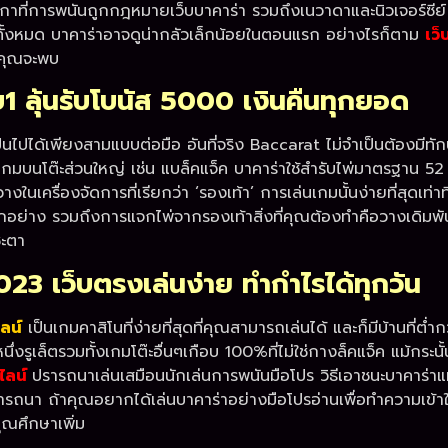
าที่การพนันถูกกฎหมายเว็บบาคาร่า รวมถึงเนวาดาและนิวเจอร์ซีย์ 
ั้งหมด บาคาร่าอาจดูน่ากลัวเล็กน้อยในตอนแรก อย่างไรก็ตาม
เว
 คุณจะพบ
ับ1 ลุ้นรับโบนัส 5000 เงินคืนทุกยอด
ป็นไปได้เพียงสามแบบต่อมือ อันที่จริง Baccarat ไม่จำเป็นต้องมีทั
กับเกมบนโต๊ะส่วนใหญ่ เช่น แบล็คแจ็ค บาคาร่าใช้สำรับไพ่มาตรฐาน 5
งในเครื่องจัดการที่เรียกว่า ‘รองเท้า’ การเล่นเกมนั้นง่ายที่สุดเท่าที
ทุกอย่าง รวมถึงการแจกไพ่จากรองเท้าสิ่งที่คุณต้องทำคือวางเดิมพ
ชะตา
23 เว็บตรงเล่นง่าย ทำกำไรได้ทุกวัน
ลน์
เป็นเกมคาสิโนที่ง่ายที่สุดที่คุณสามารถเล่นได้ และก็มีบ้านที่ต่ำก
่งรูเล็ตรวมทั้งเกมโต๊ะอื่นๆเกือบ 100%ที่ไม่ใช่กางล็คแจ็ค แม้กระนั
ไลน์
ปรารถนาเล่นเสมือนนักเล่นการพนันมือโปร วิธีเอาชนะบาคาร่าแ
ณปรารถนา ถ้าคุณอยากได้เล่นบาคาร่าอย่างมือโปรอ่านเพื่อทำความเข้
คุณศึกษาเพิ่ม