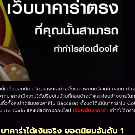
นี้ในสื่อยอดนิยม โดยเฉพาะอย่างยิ่งในภาพยนตร์เจมส์ บอนด์ ต้
ากบาคาร่ามีความได้เปรียบในบ้านที่ค่อนข้างต่ำและค่อนข้างง่ายใน
่นทั่วทั้งสเปกตรัมของคาสิโน Baccarat ตั้งแต่โต๊ะมินิบาคาร่าใน Co
 Monte Carlo และแม้แต่ทางออนไลน์
เว็บพนันบาคาร่า
เท่าที่มีอัตรา
 บาคาร่าได้เงินจริง ยอดนิยมอันดับ 1