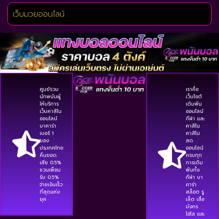
เว็บมวยออนไลน์
ศูนย์รวม
เราคือ
นักพนันผู้
เว็บไซต์
ให้บริการ
เดิมพัน
เว็บคาสิโน
ออนไลน์
ออนไลน์
กีฬา และ
บาคาร่า
คาสิโน
เบอร์ 1
คาสิโน
ของ
สด
ประเทศไทย
ออนไลน์
คืนยอด
ครบทุก
เสีย 0.5%
การเดิม
ชวนเพื่อน
พันทั้ง
รับ 0.5%
กีฬา บา
จ่ายเงินเร็ว
คาร่า
ที่สุดแห่ง
สล็อต รู
ยุค
เล็ต เสือ
มังกร
ไฮโล และ