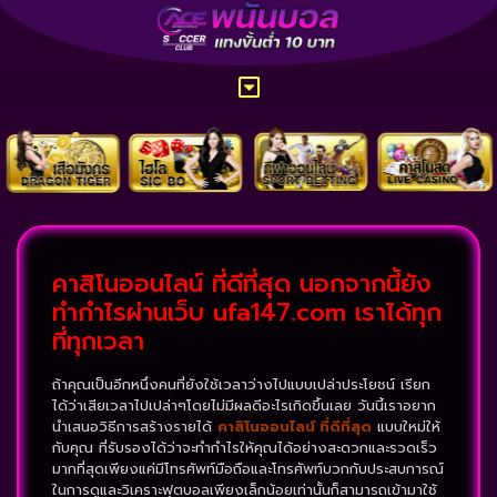
คาสิโนออนไลน์ ที่ดีที่สุด นอกจากนี้ยัง
ทำกำไรผ่านเว็บ ufa147.com เราได้ทุก
ที่ทุกเวลา
ถ้าคุณเป็นอีกหนึ่งคนที่ยังใช้เวลาว่างไปแบบเปล่าประโยชน์ เรียก
ได้ว่าเสียเวลาไปเปล่าๆโดยไม่มีผลดีอะไรเกิดขึ้นเลย วันนี้เราอยาก
นำเสนอวิธีการสร้างรายได้
คาสิโนออนไลน์ ที่ดีที่สุด
แบบใหม่ให้
กับคุณ ที่รับรองได้ว่าจะทำกำไรให้คุณได้อย่างสะดวกและรวดเร็ว
มากที่สุดเพียงแค่มีโทรศัพท์มือถือและโทรศัพท์บวกกับประสบการณ์
ในการดูและวิเคราะฟุตบอลเพียงเล็กน้อยเท่านั้นก็สามารถเข้ามาใช้