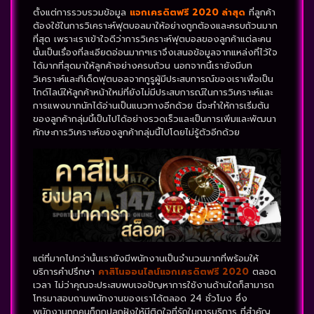
ตั้งแต่การรวบรวมข้อมูล
แจกเครดิตฟรี 2020 ล่าสุด
ที่ลูกค้า
ต้องใช้ในการวิเคราะห์ฟุตบอลมาให้อย่างถูกต้องและครบถ้วนมาก
ที่สุด เพราะเราเข้าใจดีว่าการวิเคราะห์ฟุตบอลของลูกค้าแต่ละคน
นั้นเป็นเรื่องที่ละเอียดอ่อนมากๆเราจึงเสนอข้อมูลจากแหล่งที่ไว้ใจ
ได้มากที่สุดมาให้ลูกค้าอย่างครบถ้วน นอกจากนี้เรายังมีบท
วิเคราะห์และทีเด็ดฟุตบอลจากกูรูผู้มีประสบการณ์ของเราเพื่อเป็น
ไกด์ไลน์ให้ลูกค้าหน้าใหม่ที่ยังไม่มีประสบการณ์ในการวิเคราะห์และ
การแพงมากนักได้อ่านเป็นแนวทางอีกด้วย นี่จะทำให้การเริ่มต้น
ของลูกค้ากลุ่มนี้เป็นไปได้อย่างรวดเร็วและเป็นการเพิ่มและพัฒนา
ทักษะการวิเคราะห์ของลูกค้ากลุ่มนี้ไปโดยไม่รู้ตัวอีกด้วย
แต่ที่มากไปกว่านั้นเรายังมีพนักงานเป็นจำนวนมากที่พร้อมให้
บริการคำปรึกษา
คาสิโนออนไลน์แจกเครดิตฟรี 2020
ตลอด
เวลา ไม่ว่าคุณจะประสบพบเจอปัญหาการใช้งานด้านใดก็สามารถ
โทรมาสอบถามพนักงานของเราได้ตลอด 24 ชั่วโมง ซึ่ง
พนักงานทุกคนก็ถูกปลูกฝังให้มีติดใจที่รักในการบริการ ที่สำคัญ