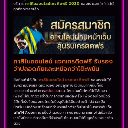
บริการ
คาสิโนออนไลน์เครดิตฟรี 2020
ของเราและทำกำไรได้
ทุกที่ทุกเวลาแล้ว
คาสิโนออนไลน์ แจกเครดิตฟรี รับรอง
ว่าปลอดภัยและเหนือกว่าโต๊ะพนัน
สิ่งที่จะทำให้เว็บ
คาสิโนออนไลน์ แจกเครดิตฟรี
ของเรานั้นได้
รับความนิยมและถือว่าตอบโจทย์ลูกค้าชาวไทยมากๆนั่นก็คือ
สามารถเข้ามาทำการ
พนันบอล
เวลาไหนและเมื่อไหร่ก็ได้ใช้เวลา
เพียงไม่กี่นาทีด้วยซ้ำในการกดแทงแต่ละครั้ง เพิ่งตอบโจทย์วิถี
ชีวิตที่เร่งรีบของคนไทยในปัจจุบันได้เป็นอย่างดี ไม่ว่าจะเป็น
นักเรียนนักศึกษาหรือคนที่ทำงานแล้วต่างก็เข้ามาใช้บริการกับเว็บ
ufa147.com
เราเป็นจำนวนมาก เพราะนอกจากแทงได้เร็วแล้ว
เรายังมีการบริการอื่นๆที่น่าประทับใจมามอบให้กับลูกค้าของเราอีก
ด้วย